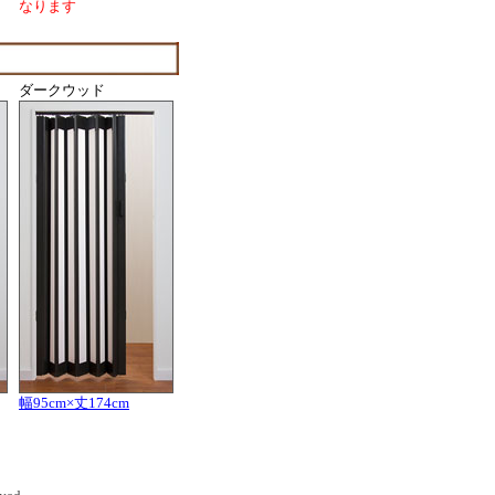
なります
ダークウッド
幅95cm×丈174cm