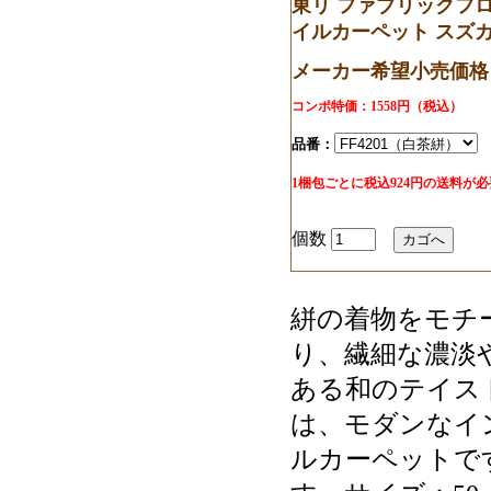
東リ ファブリックフロア 
イルカーペット スズ
メーカー希望小売価格：
コンポ特価：1558円（税込）
品番：
1梱包ごとに税込924円の送料が
個数
絣の着物をモチ
り、繊細な濃淡
ある和のテイス
は、モダンなイ
ルカーペットで