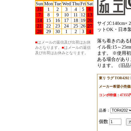
サイズ:140cm
ットOK・日本
落ち着きのある配
イル長:15～2
ます。 ※使用
ある場合があり
ります。（旧品番
東リ ラグ TOR4202 1
メーカー希望小売価格
コンポ特価：4735
品番：
個数